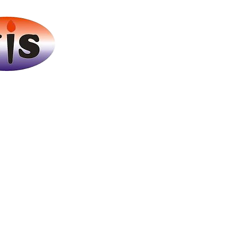
Our Courselog
About
News
Event
dalah sebuah lembaga
antu para putra putri
Testimonial
ntuk mencapai cita
luar negeri.
Contact Us